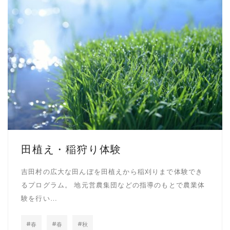
田植え・稲狩り体験
吉田村の広大な田んぼを田植えから稲刈りまで体験でき
るプログラム。 地元営農集団などの指導のもとで農業体
験を行い…
春
春
秋