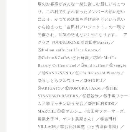
場のお客様がみんな一緒に楽しむ新しい村まつ
り。この村で生まれ育ったメンバーの熱い想い
により、かつての活気を呼び戻そうという思い
から始まった「吉田村プロジェクト」の一環で
開催され、活気の絶えない1日になります。 ア
クセス FOOD&DRINK ③吉田村Bakery／
⑤Italian caffe bar L’ape Ronza／
⑥Gelato&Caffeいざわ苺園／⑦Mr.Moff`s
Bakery Coffee stand／⑧und kaffee／⑨veggie
／⑩SAND×SAND／⑪Cfa Backyard Winery／
⑫うしとらブルワリー／⑬04DELI／
⑭ARIGATO／⑮NOMURA FARM／⑯THE
STANDARD BAKERS／⑰新波米／⑱手塚ファー
ム／⑲キッチンゆうがお／㉑吉田村KIDS／
MARCHE ①②マルシェ（吉田村ファーマーズ、
農業女子PJ、ゲスト農家さん）／④吉田村
VILLAGE／⑳お化け屋敷（by 吉田保育園）／