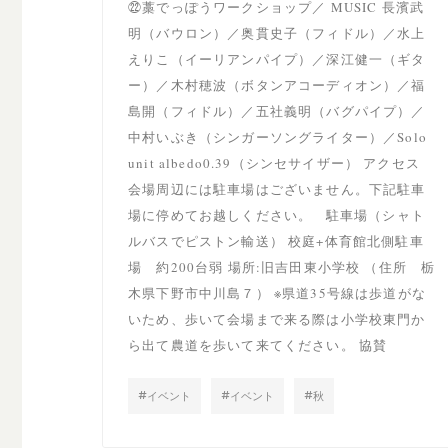
㉒藁でっぽうワークショップ／ MUSIC 長濱武
明（バウロン）／奥貫史子（フィドル）／水上
えりこ（イーリアンパイプ）／深江健一（ギタ
ー）／木村穂波（ボタンアコーディオン）／福
島開（フィドル）／五社義明（バグパイプ）／
中村いぶき（シンガーソングライター）／Solo
unit albedo0.39（シンセサイザー） アクセス
会場周辺には駐車場はございません。下記駐車
場に停めてお越しください。 駐車場（シャト
ルバスでピストン輸送） 校庭+体育館北側駐車
場 約200台弱 場所:旧吉田東小学校 （住所 栃
木県下野市中川島７） ※県道35号線は歩道がな
いため、歩いて会場まで来る際は小学校東門か
ら出て農道を歩いて来てください。 協賛
イベント
イベント
秋