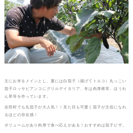
主にお米をメインとし、夏には白茄子（揚げてトルコ）丸っこい
茄子ロッサビアンコにグリルデイタリア、冬は肉厚椎茸、ほうれ
ん草等を作っています。
吉田村でも丸茄子が大人気！！見た目も可愛く茄子が主役になれ
るほどの存在感！
ボリュームがあり肉厚で食べ応えがある！おすすめは茄子ピザ。