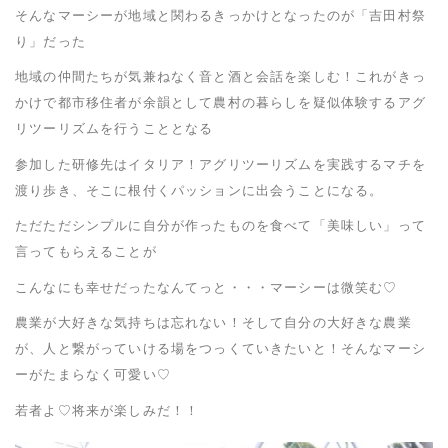
そんなマーシーが地域と関わるきっかけとなったのが「吉田村祭
り」だった
地域の仲間たちが気兼ねなく音と酒と会話を楽しむ！これがきっ
かけで都市移住者が余韻として農村の暮らしを疑似体験するアグ
リツーリズムを行うこととなる
参加した研修先はイタリア！アグリツーリズムを実践するマチを
渡り歩き、そこに根付くパッションに出会うことになる。
ただただシンプルに自分が作ったものを食べて「美味しい」って
言ってもらえることが
こんなにも幸せだったなんてっと・・・マーシーは微笑む♡
農業が大好きな気持ちは忘れない！そして自分の大好きな農業
が、人と繋がっていける場をつっくていきたいと！そんなマーシ
ーがたまらなく可愛い♡
若者よ♡将来が楽しみだ！！