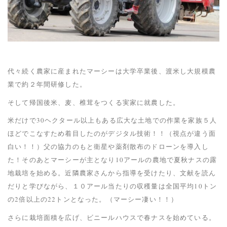
代々続く農家に産まれたマーシーは大学卒業後、渡米し大規模農
業で約２年間研修した。
そして帰国後米、麦、椎茸をつくる実家に就農した。
米だけで30ヘクタール以上もある広大な土地での作業を家族５人
ほどでこなすため着目したのがデジタル技術！！（視点が違う面
白い！！）父の協力のもと衛星や薬剤散布のドローンを導入し
た！そのあとマーシーが主となり10アールの農地で夏秋ナスの露
地栽培を始める。近隣農家さんから指導を受けたり、文献を読ん
だりと学びながら、１０アール当たりの収穫量は全国平均10トン
の2倍以上の22トンとなった。（マーシー凄い！！）
さらに栽培面積を広げ、ビニールハウスで春ナスを始めている。