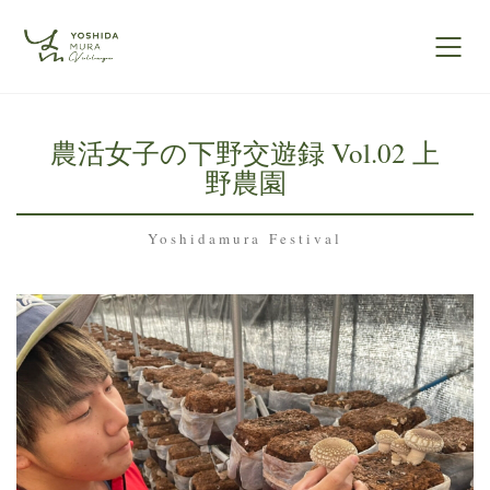
農活女子の下野交遊録 Vol.02 上
野農園
Yoshidamura Festival