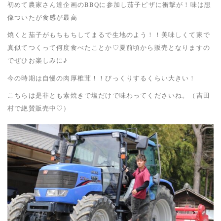
初めて農家さん達企画のBBQに参加し茄子ピザに衝撃が！味は想
像ついたが食感が最高
焼くと茄子がもちもちしてまるで生地のよう！！美味しくて家で
真似てつくって何度食べたことか♡夏前頃から販売となりますの
でぜひお楽しみに♪
今の時期は自慢の肉厚椎茸！！びっくりするくらい大きい！
こちらは是非とも素焼きで塩だけで味わってくださいね。（吉田
村で絶賛販売中♡）